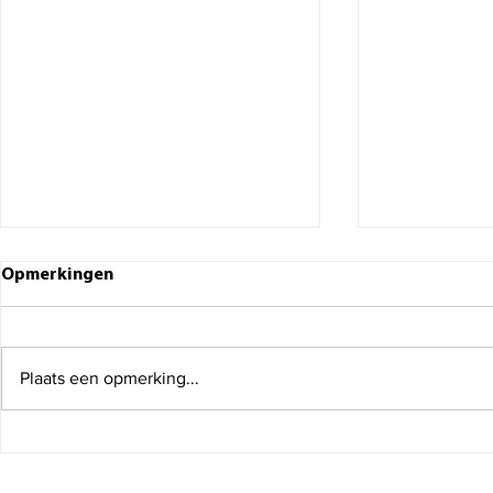
Opmerkingen
Plaats een opmerking...
Meubels verhuizen:
Tv verhuizen
praktische tips voor een
veilig en z