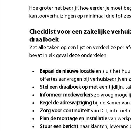
Hoe groter het bedrijf, hoe eerder je moet b
kantoorverhuizingen op minimaal drie tot ze
Checklist voor een zakelijke verhu
draaiboek
Zet alle taken op een lijst en verdeel ze per a
bevat in elk geval deze onderdelen:
Bepaal de nieuwe locatie
 en sluit het hu
offertes aanvragen bij verhuisbedrijven 
Stel een draaiboek op
 met een tijdlijn, 
Informeer medewerkers
 zo vroeg mogelij
Regel de adreswijziging
 bij de Kamer van
Zorg voor continuïteit
 van ICT, internet
Plan de montage en installatie
 van werkp
Stuur een bericht
 naar klanten, leveranci