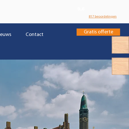
9,6
817 beoordelingen
Gratis offerte
ieuws
Contact