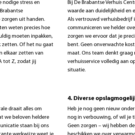
 nodige stress en
Bij De Brabantse Verhuis Cent
e Brabantse
waarde aan duidelijkheid en 
 zorgen uit handen.
Als vertrouwd verhuisbedrijf 
sten weten precies hoe
communiceren we helder ove
ldig moeten inpakken,
zorgen we ervoor dat je prec
k zetten. Of het nu gaat
bent. Geen onverwachte kost
n elkaar zetten van
maat. Ons team denkt graag 
 tot Z, zodat jij
verhuisservice volledig aan 
situatie.
4. Diverse opslagmogeli
ale draait alles om
Heb je nog geen nieuw onder
t we beloven heldere
nog in verbouwing, of wil je ti
nicatie staan bij ons
Geen zorgen – wij hebben de 
rante werkwijze weet je
beschikken we over verwarmd