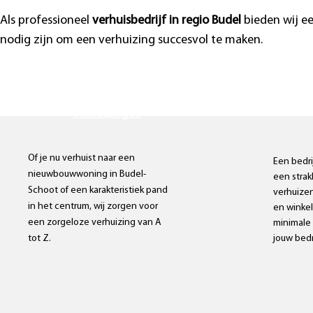
Als professioneel
verhuisbedrijf in regio Budel
bieden wij ee
nodig zijn om een verhuizing succesvol te maken.
Particuliere
verhuizingen
Of je nu verhuist naar een
Een bedri
nieuwbouwwoning in Budel-
een strak
Schoot of een karakteristiek pand
verhuize
in het centrum, wij zorgen voor
en winkel
een zorgeloze verhuizing van A
minimale
tot Z.
jouw bedri