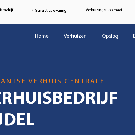
Verhuizingen op maat
sbedrijf
4 Generaties ervaring
Home
Verhuizen
Opslag
ANTSE VERHUIS CENTRALE
ERHUISBEDRIJF
UDEL