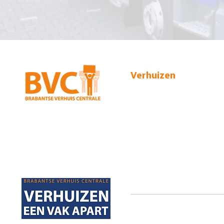
Verhuizen
Particuliere verhuizing
Zakelijke verhuizing
Broekakkerseweg 22
5641 PC Eindhoven
Internationale verhuizing
040 248 32 50
Tarieven
Powered by Explose