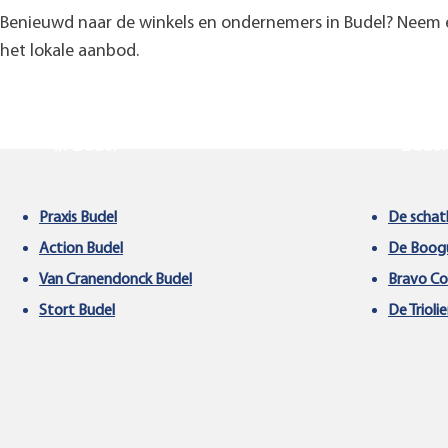
Benieuwd naar de winkels en ondernemers in Budel? Neem e
het lokale aanbod.
Handige bedrijven
Schol
in Budel
Budel
Praxis Budel
De schat
Action Budel
De Boog
Van Cranendonck Budel
Bravo Co
Stort Budel
De Triolie