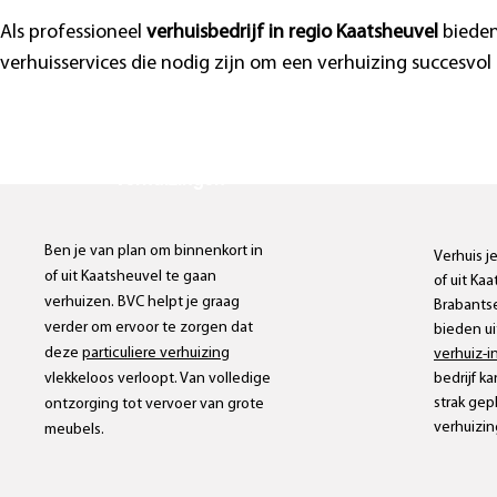
Als professioneel
verhuisbedrijf in regio Kaatsheuvel
bieden
verhuisservices die nodig zijn om een verhuizing succesvol
Particuliere
verhuizingen
Ben je van plan om
binnenkort
in
Verhuis j
of uit Kaatsheuvel te gaan
of uit
Kaa
verhuizen. BVC helpt je graag
Brabantse
verder om ervoor te zorgen dat
bieden u
deze
particuliere verhuizing
verhuiz-i
vlekkeloos
verloopt. Van volledige
bedrijf ka
strak gep
ontzorging tot vervoer van grote
verhuizin
meubels.