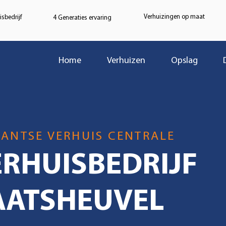
Verhuizingen op maat
sbedrijf
4 Generaties ervaring
Home
Verhuizen
Opslag
ANTSE VERHUIS CENTRALE
ERHUISBEDRIJF
AATSHEUVEL