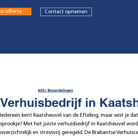
is offerte
Contact opnemen
800+ Beoordelingen
Verhuisbedrijf in Kaats
Iedereen kent Kaatsheuvel van de Efteling, maar wist je dat
sprookje? Met het juiste verhuisbedrijf in Kaatsheuvel wor
overzichtelijk en stressvrij geregeld. De Brabantse Verhuisc