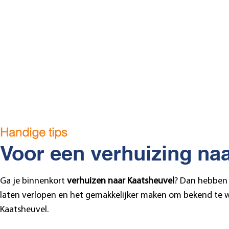
Draaiboom
Berndijksestraat
Loonse
Westwaard
Kerkstraatkwartier
Eftelin
Handige tips
Voor een verhuizing na
Ga je binnenkort
verhuizen naar Kaatsheuvel
? Dan hebben 
laten verlopen en het gemakkelijker maken om bekend te w
Kaatsheuvel.