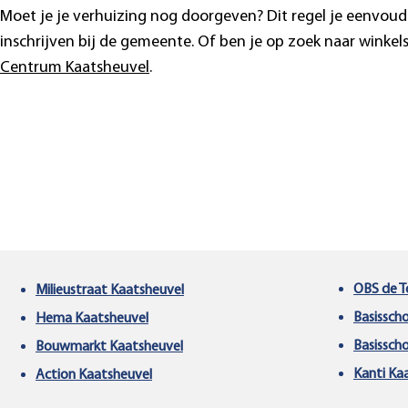
Moet je je verhuizing nog doorgeven? Dit regel je eenvoud
inschrijven bij de gemeente. Of ben je op zoek naar winke
Centrum Kaatsheuvel
.
Schol
Handige bedrijven
Kaats
in Kaatsheuvel
OBS de 
Milieustraat Kaatsheuvel
Basissch
Hema Kaatsheuvel
Basisscho
Bouwmarkt Kaatsheuvel
Kanti Ka
Action Kaatsheuvel