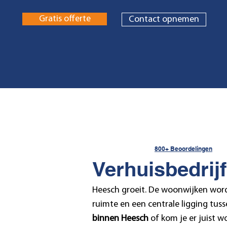
Gratis offerte
Contact opnemen
800+ Beoordelingen
Verhuisbedrij
Heesch groeit. De woonwijken word
ruimte en een centrale ligging tus
binnen Heesch
of kom je er juist w