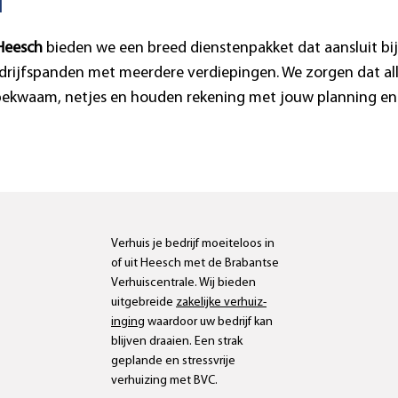
Heesch
bieden we een breed dienstenpakket dat aansluit bi
jfspanden met meerdere verdiepingen. We zorgen dat alles v
kbekwaam, netjes en houden rekening met jouw planning en
Zakelijke
verhuizingen
Verhuis je bedrijf moeiteloos in
of uit
Heesch
met de Brabantse
Verhuiscentrale. Wij bieden
uitgebreide
zakelijke verhuiz-
inging
waardoor uw bedrijf kan
blijven draaien. Een strak
geplande en stressvrije
verhuizing met BVC.