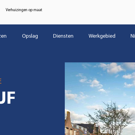
Verhuizingen op maat
zen
Opslag
Diensten
Werkgebied
N
E
JF