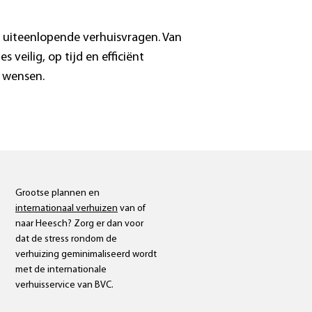
j uiteenlopende verhuisvragen. Van
eilig, op tijd en efficiënt
 wensen.
Internationale
verhuizingen
Grootse plannen en
internationaal verhuizen
van of
naar
Heesch
? Zorg er dan voor
dat de stress rondom de
verhuizing geminimaliseerd wordt
met de internationale
verhuisservice van BVC.