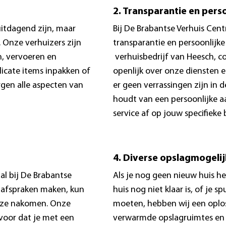
2. Transparantie en perso
uitdagend zijn, maar
Bij De Brabantse Verhuis Cent
 Onze verhuizers zijn
transparantie en persoonlijke
n, vervoeren en
verhuisbedrijf van Heesch, 
licate items inpakken of
openlijk over onze diensten 
gen alle aspecten van
er geen verrassingen zijn in 
houdt van een persoonlijke 
service af op jouw specifieke
4. Diverse opslagmogeli
al bij De Brabantse
Als je nog geen nieuw huis h
 afspraken maken, kun
huis nog niet klaar is, of je sp
eze nakomen. Onze
moeten, hebben wij een oplos
voor dat je met een
verwarmde opslagruimtes en