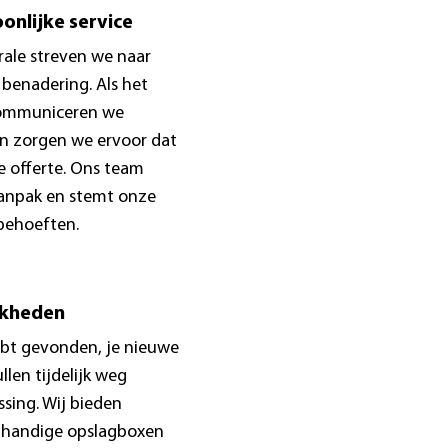
onlijke service
rale streven we naar
 benadering. Als het
communiceren we
en zorgen we ervoor dat
de offerte. Ons team
aanpak en stemt onze
 behoeften.
jkheden
ebt gevonden, je nieuwe
ullen tijdelijk weg
sing. Wij bieden
 handige opslagboxen