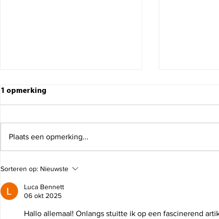
1 opmerking
Plaats een opmerking...
Meubels verhuizen:
Tv verhuizen
Sorteren op:
Nieuwste
praktische tips voor een
veilig en z
Luca Bennett
geslaagde verhuizing
06 okt 2025
Hallo allemaal! Onlangs stuitte ik op een fascinerend art