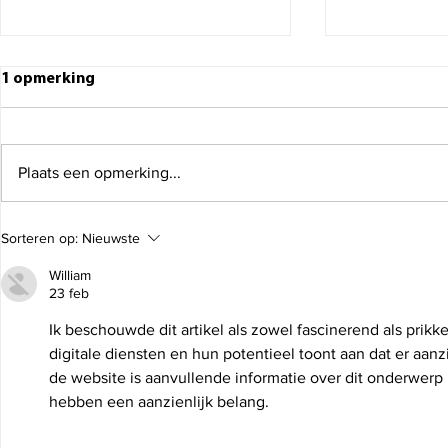
1 opmerking
Plaats een opmerking...
Meubels verhuizen:
Tv verhuizen
Sorteren op:
Nieuwste
praktische tips voor een
veilig en z
William
geslaagde verhuizing
23 feb
Ik beschouwde dit artikel als zowel fascinerend als prikk
digitale diensten en hun potentieel toont aan dat er aanz
de website is aanvullende informatie over dit onderwerp
hebben een aanzienlijk belang.