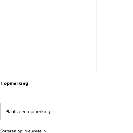
1 opmerking
Plaats een opmerking...
Meubels verhuizen:
Tv verhuizen
Sorteren op:
Nieuwste