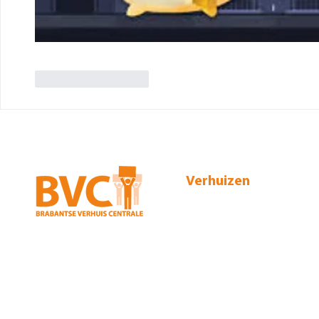
Like
Reageren
Verhuizen
Particuliere verhuizing
Zakelijke verhuizing
Broekakkerseweg 22
5641 PC Eindhoven
Internationale verhuizing
040 248 32 50
Tarieven