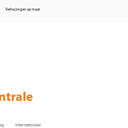
Verhuizingen op maat
zen
Opslag
Diensten
Werkgebied
N
ntrale
ag
Internationaal