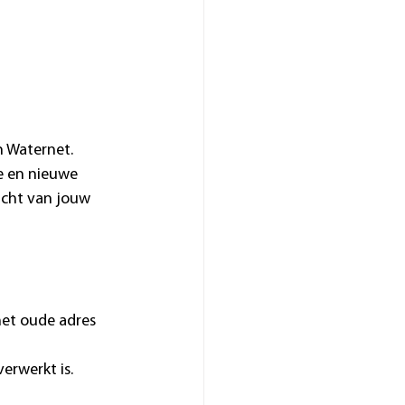
n Waternet. 
e en nieuwe 
icht van jouw 
het oude adres 
erwerkt is.