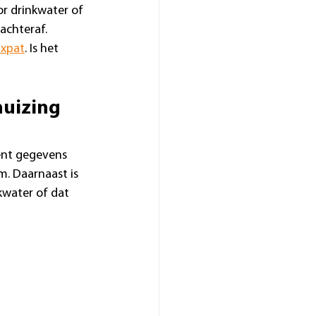
r drinkwater of 
achteraf. 
Expat
. Is het 
huizing 
ent gegevens 
. Daarnaast is 
kwater of dat 