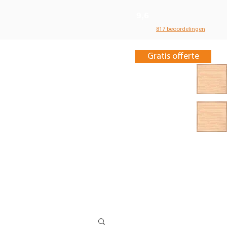
9,6
817 beoordelingen
Gratis offerte
ieuws
Contact