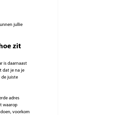
nnen jullie 
oe zit 
r is daarnaast 
 dat je na je 
de juiste 
erde adres 
nt waarop 
 doen, voorkom 