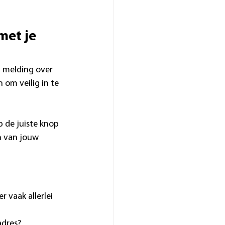
met je 
n melding over 
 om veilig in te 
 de juiste knop 
n van jouw 
 vaak allerlei 
adres?